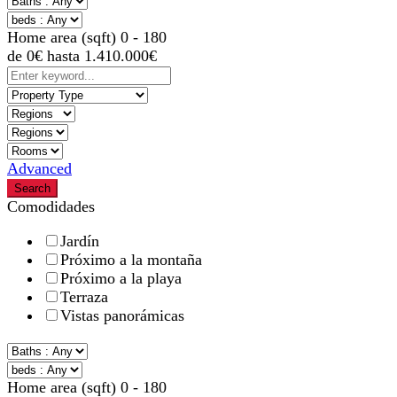
Home area (sqft)
0
-
180
de
0
€
hasta
1.410.000
€
Advanced
Search
Comodidades
Jardín
Próximo a la montaña
Próximo a la playa
Terraza
Vistas panorámicas
Home area (sqft)
0
-
180